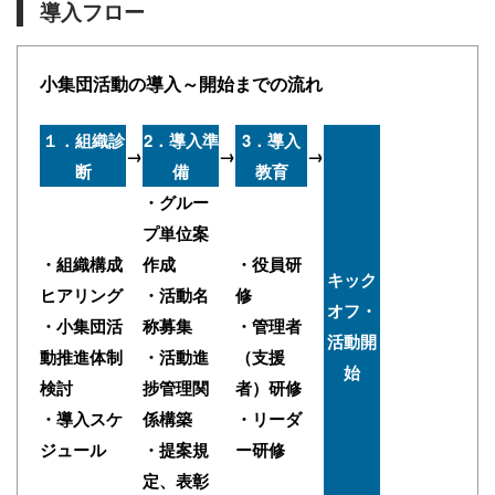
導入フロー
小集団活動の導入～開始までの流れ
１．組織診
2．導入準
3．導入
→
→
→
断
備
教育
・グルー
プ単位案
・組織構成
作成
・役員研
キック
ヒアリング
・活動名
修
オフ・
・小集団活
称募集
・管理者
活動開
動推進体制
・活動進
（支援
始
検討
捗管理関
者）研修
・導入スケ
係構築
・リーダ
ジュール
・提案規
ー研修
定、表彰