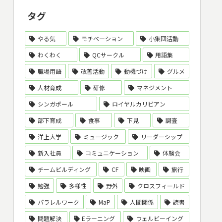
タグ
やる気
モチベーション
小集団活動
わくわく
QCサークル
用語集
職場用語
改善活動
動機づけ
グルメ
人材育成
研修
マネジメント
シンガポール
ロイヤルカリビアン
部下育成
食事
下見
調査
洋上大学
ミュージック
リーダーシップ
新入社員
コミュニケーション
体験会
チームビルディング
CF
映画
旅行
勉強
多様性
野外
クロスフィールド
パラレルワーク
MaP
人間関係
読書
問題解決
Eラーニング
ウェルビーイング