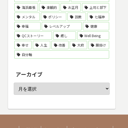
海浜幕張
楽観的
お正月
上司と部下
メンタル
ポリシー
説教
七福神
幸福
レベルアップ
健康
QCストーリー
癒し
Well Being
幸せ
人生
改善
大府
願掛け
自分軸
アーカイブ